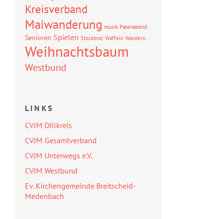
Kreisverband
Maiwanderung
musik
Patenabend
Spielen
Senioren
Stockbrot
Waffeln
Wandern
Weihnachtsbaum
Westbund
LINKS
CVJM Dillkreis
CVJM Gesamtverband
CVJM Unterwegs e.V.
CVJM Westbund
Ev. Kirchengemeinde Breitscheid-
Medenbach