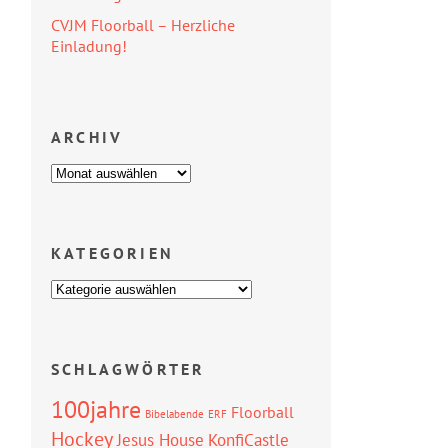
CVJM Floorball – Herzliche
Einladung!
ARCHIV
KATEGORIEN
SCHLAGWÖRTER
100jahre
Floorball
Bibelabende
ERF
Hockey
Jesus House
KonfiCastle