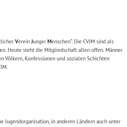
tlicher
V
erein
J
unger
M
enschen“. Die CVJM sind als
n. Heute steht die Mitgliedschaft allen offen. Männer
n Völkern, Konfessionen und sozialen Schichten
VJM.
he Jugendorganisation, in anderen Ländern auch unter