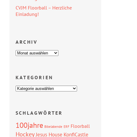
CVJM Floorball – Herzliche
Einladung!
ARCHIV
KATEGORIEN
SCHLAGWÖRTER
100jahre
Floorball
Bibelabende
ERF
Hockey
Jesus House
KonfiCastle