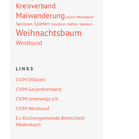
Kreisverband
Maiwanderung
musik
Patenabend
Spielen
Senioren
Stockbrot
Waffeln
Wandern
Weihnachtsbaum
Westbund
LINKS
CVJM Dillkreis
CVJM Gesamtverband
CVJM Unterwegs e.V.
CVJM Westbund
Ev. Kirchengemeinde Breitscheid-
Medenbach