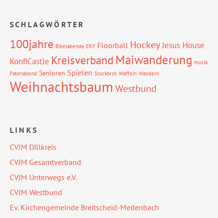
SCHLAGWÖRTER
100jahre
Hockey
Jesus House
Floorball
Bibelabende
ERF
Maiwanderung
Kreisverband
KonfiCastle
musik
Spielen
Senioren
Patenabend
Stockbrot
Waffeln
Wandern
Weihnachtsbaum
Westbund
LINKS
CVJM Dillkreis
CVJM Gesamtverband
CVJM Unterwegs e.V.
CVJM Westbund
Ev. Kirchengemeinde Breitscheid-Medenbach