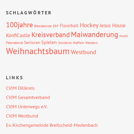
SCHLAGWÖRTER
100jahre
Hockey
Jesus House
Floorball
Bibelabende
ERF
Maiwanderung
Kreisverband
KonfiCastle
musik
Spielen
Senioren
Patenabend
Stockbrot
Waffeln
Wandern
Weihnachtsbaum
Westbund
LINKS
CVJM Dillkreis
CVJM Gesamtverband
CVJM Unterwegs e.V.
CVJM Westbund
Ev. Kirchengemeinde Breitscheid-Medenbach