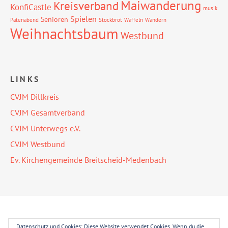
Maiwanderung
Kreisverband
KonfiCastle
musik
Spielen
Senioren
Patenabend
Stockbrot
Waffeln
Wandern
Weihnachtsbaum
Westbund
LINKS
CVJM Dillkreis
CVJM Gesamtverband
CVJM Unterwegs e.V.
CVJM Westbund
Ev. Kirchengemeinde Breitscheid-Medenbach
Datenschutz und Cookies: Diese Website verwendet Cookies. Wenn du die