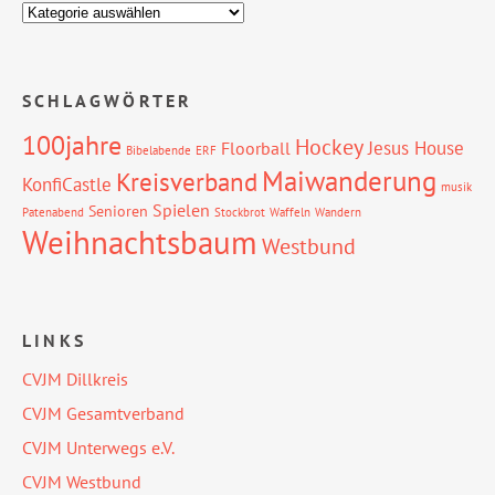
SCHLAGWÖRTER
100jahre
Hockey
Jesus House
Floorball
Bibelabende
ERF
Maiwanderung
Kreisverband
KonfiCastle
musik
Spielen
Senioren
Patenabend
Stockbrot
Waffeln
Wandern
Weihnachtsbaum
Westbund
LINKS
CVJM Dillkreis
CVJM Gesamtverband
CVJM Unterwegs e.V.
CVJM Westbund